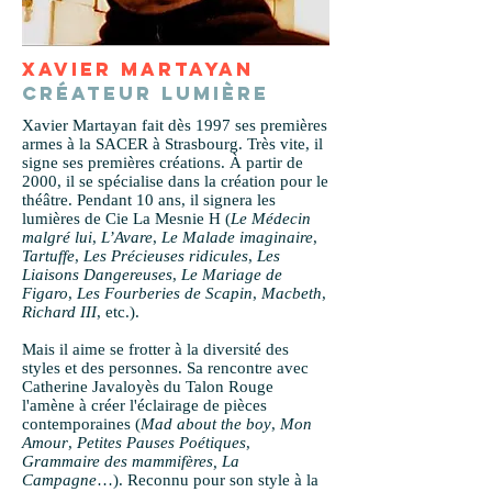
XAVIER MARTAYAN
CRÉATEUR LUMIÈRE
Xavier Martayan fait dès 1997 ses premières
armes à la SACER à Strasbourg. Très vite, il
signe ses premières créations. À partir de
2000, il se spécialise dans la création pour le
théâtre. Pendant 10 ans, il signera les
lumières de Cie La Mesnie H (
Le Médecin
malgré lui
,
L’Avare
,
Le Malade imaginaire
,
Tartuffe
,
Les Précieuses ridicules
,
Les
Liaisons Dangereuses
,
Le Mariage de
Figaro
,
Les Fourberies de Scapin
,
Macbeth
,
Richard III
, etc.).
Mais il aime se frotter à la diversité des
styles et des personnes. Sa rencontre avec
Catherine Javaloyès du Talon Rouge
l'amène à créer l'éclairage de pièces
contemporaines (
Mad about the boy
,
Mon
Amour
,
Petites Pauses Poétiques
,
Grammaire des mammifères,
La
Campagne
…). Reconnu pour son style à la