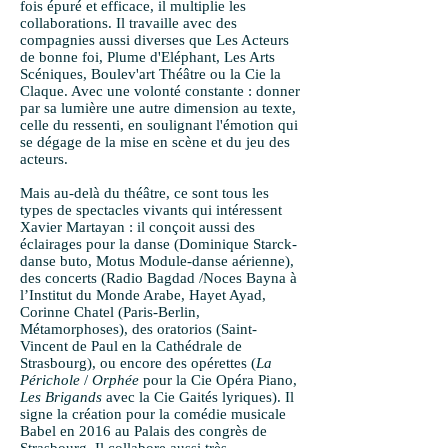
fois épuré et efficace, il multiplie les
collaborations. Il travaille avec des
compagnies aussi diverses que Les Acteurs
de bonne foi, Plume d'Eléphant, Les Arts
Scéniques, Boulev'art Théâtre ou la Cie la
Claque. Avec une volonté constante : donner
par sa lumière une autre dimension au texte,
celle du ressenti, en soulignant l'émotion qui
se dégage de la mise en scène et du jeu des
acteurs.
Mais au-delà du théâtre, ce sont tous les
types de spectacles vivants qui intéressent
Xavier Martayan : il conçoit aussi des
éclairages pour la danse (Dominique Starck-
danse buto, Motus Module-danse aérienne),
des concerts (Radio Bagdad /Noces Bayna à
l’Institut du Monde Arabe, Hayet Ayad,
Corinne Chatel (Paris-Berlin,
Métamorphoses), des oratorios (Saint-
Vincent de Paul en la Cathédrale de
Strasbourg), ou encore des opérettes (
La
Périchole
/
Orphée
pour la Cie Opéra Piano,
Les Brigands
avec la Cie Gaités lyriques). Il
signe la création pour la comédie musicale
Babel en 2016 au Palais des congrès de