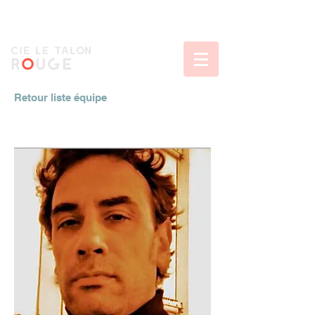
CIe le talon
r
o
uge
Retour liste équipe