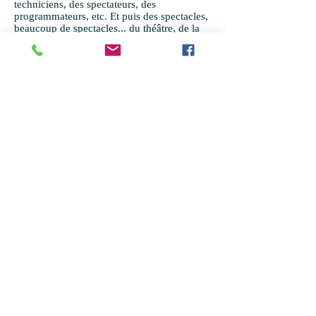
techniciens, des spectateurs, des
programmateurs, etc. Et puis des spectacles,
beaucoup de spectacles... du théâtre, de la
danse, du cirque, des concerts, de l'opéra,
du spectacle de rue, du cabaret, bref du
vivant!
L'expérience et la maturité ont finalement
apporté la réponse du «pourquoi la photo?»
Tout simplement pour les gens. Je crois
qu'on ne peut pas être photographe sans
aimer les gens. Et de cette période culturelle
intense j'ai gardé le goût du contact,
d'apprendre de l'autre, de construire quelque
chose avec lui. Sans ce petit plus, l'émotion
est difficile à retrouver sur les images; une
séance photo c'est un moment assez intime
où le modèle, comme le photographe, se
livrent l'un à l'autre.
Pour les photos de théâtre, de danse, c'est
pareil, un pas de deux le temps d'une
répétition, d'un filage. On oublie l'ombre et
la lumière, scène, fauteuils, cour et jardin...
Compagnie Le Talon Rouge
10, rue du
hohwald 67000 Strasbourg