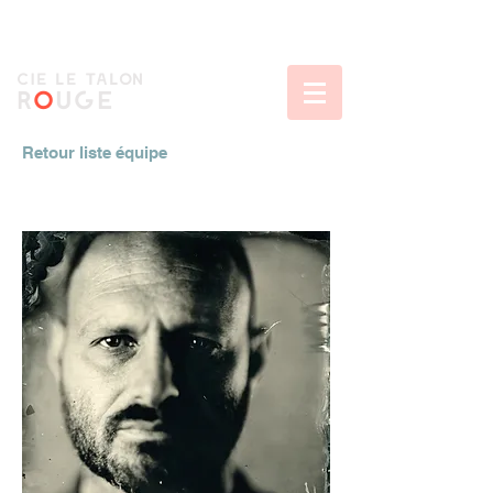
CIe le talon
r
o
uge
Retour liste équipe