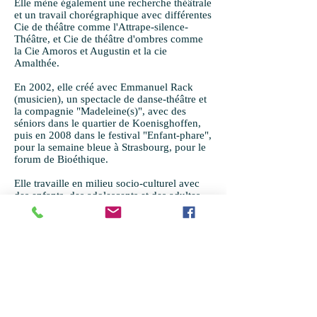
Elle mène également une recherche théâtrale
et un travail chorégraphique avec différentes
Cie de théâtre comme l'Attrape-silence-
Théâtre, et Cie de théâtre d'ombres comme
la Cie Amoros et Augustin et la cie
Amalthée.
En 2002, elle créé avec Emmanuel Rack
(musicien), un spectacle de danse-théâtre et
la compagnie "Madeleine(s)", avec des
séniors dans le quartier de Koenisghoffen,
puis en 2008 dans le festival "Enfant-phare",
pour la semaine bleue à Strasbourg, pour le
forum de Bioéthique.
Elle travaille en milieu socio-culturel avec
des enfants, des adolescents et des adultes
de différents quartiers pour monter des
spectacles autour de thèmes et de questions
existentielles dans le cadre du Festival
Strasbourg-Méditerrannée.
Elle créé et interprète également avec
Emmanuel Rack, un duo "Marthe et Marcel"
à couleur régionaliste, qui se produit dans
différents lieux hors-les-murs.