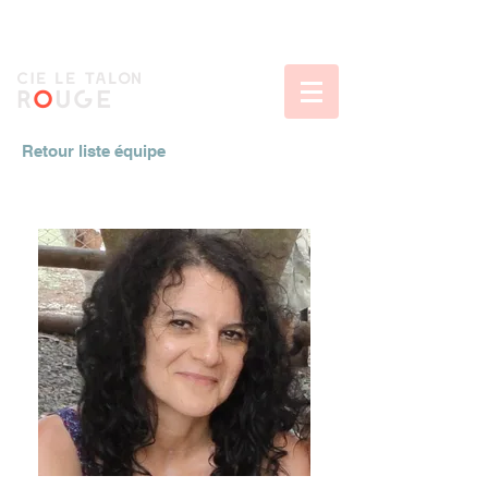
CIe le talon
r
o
uge
Retour liste équipe