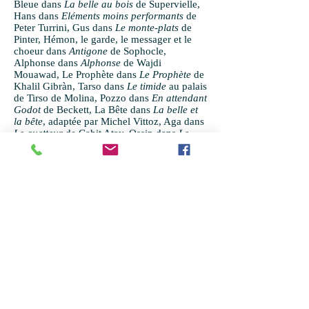
Bleue dans
La belle au bois
de Supervielle,
Hans dans
Eléments moins performants
de
Peter Turrini, Gus dans
Le monte-plats
de
Pinter, Hémon, le garde, le messager et le
choeur dans
Antigone
de Sophocle,
Alphonse dans
Alphonse
de Wajdi
Mouawad, Le Prophète dans
Le Prophète
de
Khalil Gibràn, Tarso dans
Le timide
au palais
de Tirso de Molina, Pozzo dans
En attendant
Godot
de Beckett, La Bête dans
La belle et
la bête
, adaptée par Michel Vittoz, Aga dans
Le guetteur
de Cahit Atay, Ossip dans
Le
revizor
de Gogol et L’inspecteur Fix dans
l’adaptation de Pavel Kohout du
Tour du
monde en 80 jours
.
Ses auteurs de prédilection comme metteur
en scène sont Charlotte Rey, Molière,
Feydeau, De Filippo, Kohout, Prévert,
Goldoni, Gogol, Andréiev, Maerterlinck,
Marivaux, Harms, Potocki, Yeats, Valle-
inclàn, Romero, Tchekhov, Haïm, Atay et
Bergman, sans oublier Labiche, Levin,
Galine, Nicole Gros et Aristophane.
Il enseigne fréquemment (CNSAD, ESAD,
Théâtre en actes, TQI et 7ème acte-LE
COURS).