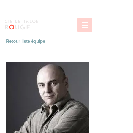
CIe le talon
r
o
uge
Retour liste équipe