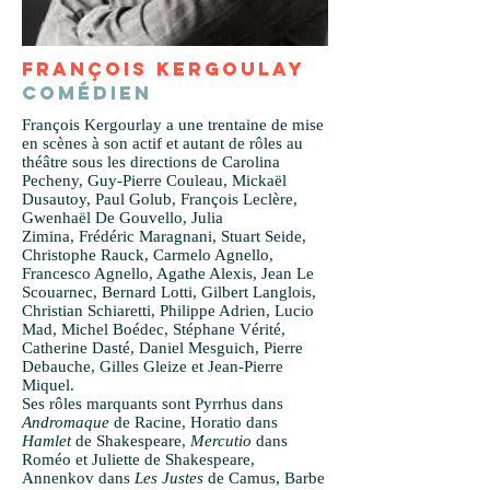
FRANÇOIS KERGOULAY
COMÉDIEN
François Kergourlay a une trentaine de mise
en scènes à son actif et autant de rôles au
théâtre sous les directions de Carolina
Pecheny, Guy-Pierre Couleau, Mickaël
Dusautoy, Paul Golub, François Leclère,
Gwenhaël De Gouvello, Julia
Zimina, Frédéric Maragnani, Stuart Seide,
Christophe Rauck, Carmelo Agnello,
Francesco Agnello, Agathe Alexis, Jean Le
Scouarnec, Bernard Lotti, Gilbert Langlois,
Christian Schiaretti, Philippe Adrien, Lucio
Mad, Michel Boédec, Stéphane Vérité,
Catherine Dasté, Daniel Mesguich, Pierre
Debauche, Gilles Gleize et Jean-Pierre
Miquel.
Ses rôles marquants sont Pyrrhus dans
Andromaque
de Racine, Horatio dans
Hamlet
de Shakespeare,
Mercutio
dans
Roméo et Juliette de Shakespeare,
Annenkov dans
Les Justes
de Camus, Barbe