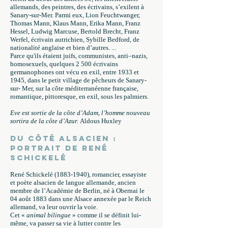
allemands, des peintres, des écrivains, s’exilent à
Sanary-sur-Mer. Parmi eux, Lion Feuchtwanger,
Thomas Mann, Klaus Mann, Erika Mann, Franz
Hessel, Ludwig Marcuse, Bertold Brecht, Franz
Werfel, écrivain autrichien, Sybille Bedford, de
nationalité anglaise et bien d’autres. ...
Parce qu'ils étaient juifs, communistes, anti–nazis,
homosexuels, quelques 2 500 écrivains
germanophones ont vécu en exil, entre 1933 et
1945, dans le petit village de pêcheurs de Sanary-
sur- Mer, sur la côte méditerranéenne française,
romantique, pittoresque, en exil, sous les palmiers.
Eve est sortie de la côte d’Adam, l’homme nouveau
sortira de la côte d’Azur.
Aldous Huxley
Du côté alsacien :
portrait de René
Schickelé
René Schickelé
(1883-1940)
, romancier, essayiste
et poète alsacien de langue allemande, ancien
membre de l’Académie de Berlin, né à Obernai le
04 août 1883 dans une Alsace annexée par le Reich
allemand, va leur ouvrir la voie.
Cet «
animal bilingue
» comme il se définit lui-
même, va passer sa vie à lutter contre les