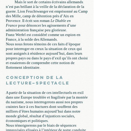
Mais le sort de certains écrivains allemands
n’est pas brillant à la veille de la déclaration de la
guerre. Lion Feuchtwanger est emprisonné au Camp
des Mille, camp de détention près d’Aix en
Provence. Il écrit son roman
Le Diable en
France
pour dénoncer les agissements d’une
administration française peu glorieuse.
Franz Werfel est considéré comme un espion en
France, à la solde des Allemands.
Nous nous ferons témoins de ces faits d’époque
pour interroger en creux la situation de ceux qui
sont assignés à résidence aujourd’hui, dans leurs
propres pays ou dans le pays d’exil qu’ils ont choisi
et essaierons de comprendre cette notion de
flottement identitaire.
Conception de la
lecture–spectacle
A partir de la situation de ces intellectuels en exil
dans une Europe troublée et fragilisée par la montée
du nazisme, nous interrogerons aussi nos propres
craintes face à ces fractures dont souffrent des
milliers d’êtres humains aujourd’hui dans notre
monde global, résultat d’injustices sociales,
économiques et politiques.
Nous témoignerons par le biais de séquences
improvisées glissées à l’intérieur de notre conduite,