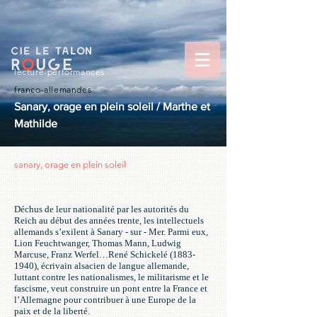
CIe le talon
r
o
uge
lecture-performances
franco-allemandes
Sanary, orage en plein soleil / Marthe et
Mathilde
sanary, orage en plein soleil
Déchus de leur nationalité par les autorités du
Reich au début des années trente, les intellectuels
allemands s’exilent à Sanary - sur - Mer. Parmi eux,
Lion Feuchtwanger, Thomas Mann, Ludwig
Marcuse, Franz Werfel…René Schickelé
(1883-
1940)
, écrivain alsacien de langue allemande,
luttant contre les nationalismes, le militarisme et le
fascisme, veut construire un pont entre la France et
l’Allemagne pour contribuer à une Europe de la
paix et de la liberté.