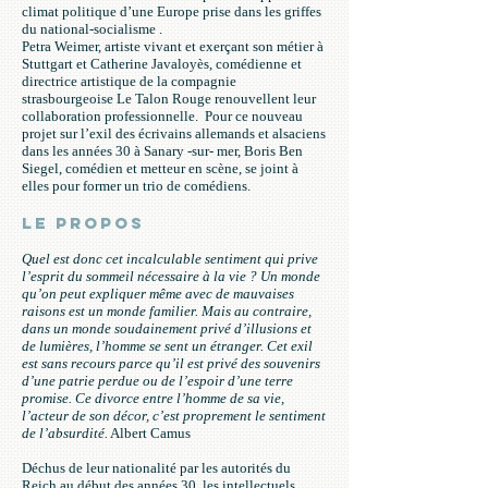
climat politique d’une Europe prise dans les griffes
du national-socialisme .
Petra Weimer, artiste vivant et exerçant son métier à
Stuttgart et Catherine Javaloyès, comédienne et
directrice artistique de la compagnie
strasbourgeoise Le Talon Rouge renouvellent leur
collaboration professionnelle. Pour ce nouveau
projet sur l’exil des écrivains allemands et alsaciens
dans les années 30 à Sanary -sur- mer, Boris Ben
Siegel, comédien et metteur en scène, se joint à
elles pour former un trio de comédiens.
Le propos
Quel est donc cet incalculable sentiment qui prive
l’esprit du sommeil nécessaire à la vie ? Un monde
qu’on peut expliquer même avec de mauvaises
raisons est un monde familier. Mais au contraire,
dans un monde soudainement privé d’illusions et
de lumières, l’homme se sent un étranger. Cet exil
est sans recours parce qu’il est privé des souvenirs
d’une patrie perdue ou de l’espoir d’une terre
promise. Ce divorce entre l’homme de sa vie,
l’acteur de son décor, c’est proprement le sentiment
de l’absurdité.
Albert Camus
Déchus de leur nationalité par les autorités du
Reich au début des années 30, les intellectuels