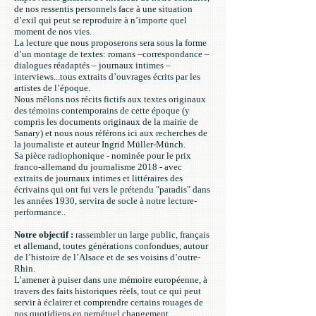
de nos ressentis personnels face à une situation
d’exil qui peut se reproduire à n’importe quel
moment de nos vies.
La lecture que nous proposerons sera sous la forme
d’un montage de textes: romans –correspondance –
dialogues réadaptés – journaux intimes –
interviews...tous extraits d’ouvrages écrits par les
artistes de l’époque.
Nous mêlons nos récits fictifs aux textes originaux
des témoins contemporains de cette époque (y
compris les documents originaux de la mairie de
Sanary) et nous nous référons ici aux recherches de
la journaliste et auteur Ingrid Müller-Münch.
Sa pièce radiophonique - nominée pour le prix
franco-allemand du journalisme 2018 - avec
extraits de journaux intimes et littéraires des
écrivains qui ont fui vers le prétendu "paradis" dans
les années 1930, servira de socle à notre lecture-
performance..
Notre objectif :
rassembler un large public, français
et allemand, toutes générations confondues, autour
de l’histoire de l’Alsace et de ses voisins d’outre-
Rhin.
L’amener à puiser dans une mémoire européenne, à
travers des faits historiques réels, tout ce qui peut
servir à éclairer et comprendre certains rouages de
nos quotidiens en perpétuel changement.