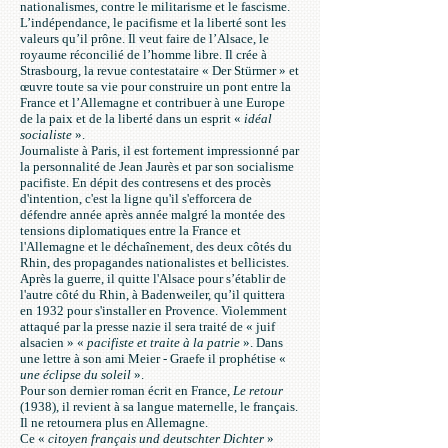
nationalismes, contre le militarisme et le fascisme.
L’indépendance, le pacifisme et la liberté sont les
valeurs qu’il prône. Il veut faire de l’Alsace, le
royaume réconcilié de l’homme libre. Il crée à
Strasbourg, la revue contestataire «
Der Stürmer
» et
œuvre toute sa vie pour construire un pont entre la
France et l’Allemagne et contribuer à une Europe
de la paix et de la liberté dans un esprit «
idéal
socialiste
».
Journaliste à Paris, il est fortement impressionné par
la personnalité de Jean Jaurès et par son socialisme
pacifiste. En dépit des contresens et des procès
d'intention, c'est la ligne qu'il s'efforcera de
défendre année après année malgré la montée des
tensions diplomatiques entre la France et
l'Allemagne et le déchaînement, des deux côtés du
Rhin, des propagandes nationalistes et bellicistes.
Après la guerre, il quitte l'Alsace pour s’établir de
l'autre côté du Rhin, à Badenweiler, qu’il quittera
en 1932 pour s'installer en Provence. Violemment
attaqué par la presse nazie il sera traité de « juif
alsacien » «
pacifiste et traite à la patrie
». Dans
une lettre à son ami Meier - Graefe il prophétise «
une éclipse du soleil
».
Pour son dernier roman écrit en France,
Le retour
(1938), il revient à sa langue maternelle, le français.
Il ne retournera plus en Allemagne.
Ce «
citoyen français und deutschter Dichter
»