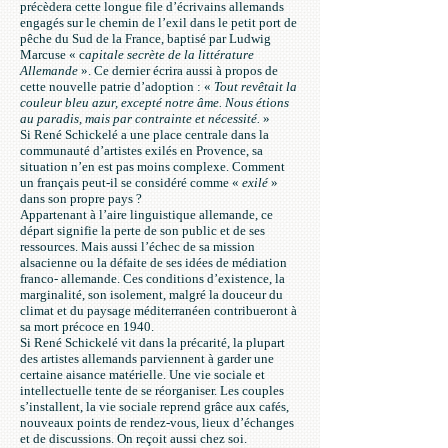
précèdera cette longue file d’écrivains allemands
engagés sur le chemin de l’exil dans le petit port de
pêche du Sud de la France, baptisé par Ludwig
Marcuse « c
apitale secrète de la littérature
Allemande
». Ce dernier écrira aussi à propos de
cette nouvelle patrie d’adoption : «
Tout revêtait la
couleur bleu azur, excepté notre âme. Nous étions
au paradis, mais par contrainte et nécessité.
»
Si René Schickelé a une place centrale dans la
communauté d’artistes exilés en Provence, sa
situation n’en est pas moins complexe. Comment
un français peut-il se considéré comme «
exilé
»
dans son propre pays ?
Appartenant à l’aire linguistique allemande, ce
départ signifie la perte de son public et de ses
ressources. Mais aussi l’échec de sa mission
alsacienne ou la défaite de ses idées de médiation
franco- allemande. Ces conditions d’existence, la
marginalité, son isolement, malgré la douceur du
climat et du paysage méditerranéen contribueront à
sa mort précoce en 1940.
Si René Schickelé vit dans la précarité, la plupart
des artistes allemands parviennent à garder une
certaine aisance matérielle. Une vie sociale et
intellectuelle tente de se réorganiser. Les couples
s’installent, la vie sociale reprend grâce aux cafés,
nouveaux points de rendez-vous, lieux d’échanges
et de discussions. On reçoit aussi chez soi.